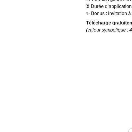
⏳ Durée d’application 
✨ Bonus : invitation 
Télécharge gratuite
(valeur symbolique : 4
P
M
P