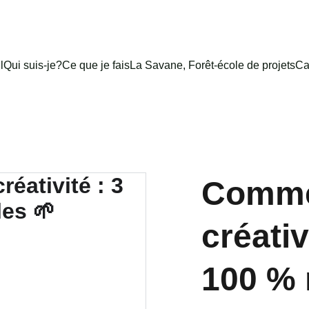
l
Qui suis-je?
Ce que je fais
La Savane, Forêt-école de projets
Ca
Comme
créati
100 % 