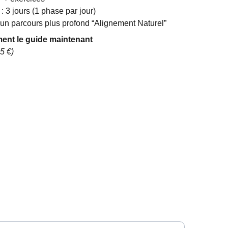
: 3 jours (1 phase par jour)
à un parcours plus profond “Alignement Naturel”
ment le guide maintenant
5 €)
olitique de confidentialité
entions Légales
Conditions Generales de Ventes
our recevoir des nouvelles de la Savane