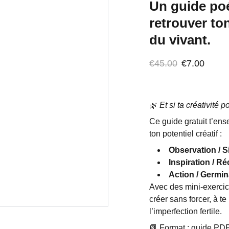
Un guide poé
retrouver ton
du vivant.
€45.00
€7.00
🌿
Et si ta créativité
Ce guide gratuit t’en
ton potentiel créatif :
Observation / S
Inspiration / Ré
Action / Germin
Avec des mini-exercice
créer sans forcer, à te
l’imperfection fertile.
📗 Format : guide PDF