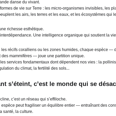
grande danse du vivant.
formes de vie sur Terre : les micro-organismes invisibles, les p
uplent les airs, les terres et les eaux, et les écosystèmes qui le
une richesse esthétique.
e, interdépendance. Une intelligence organique qui soutient la vi
s, les récifs coralliens ou les zones humides, chaque espèce — d
t des mammifères — joue une partition unique.
les services fondamentaux dont dépendent nos vies : la pollinisa
ulation du climat, la fertilité des sols...
nt s’éteint, c’est le monde qui se désa
cline, c’est un réseau qui s’effiloche.
e espèce peut fragiliser un équilibre entier — entraînant des c
a santé, la culture.