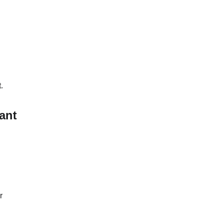
.
ant
r