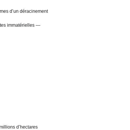
ptômes d’un déracinement 
tes immatérielles — 
illions d’hectares 