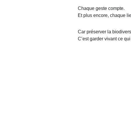
Chaque geste compte.
Et plus encore, chaque li
Car préserver la biodiversi
C’est garder vivant ce qui
Explorer
Accueil
 | 
Qui je suis
  | 
Ce que je fais
 | 
Le 
blog
La Savane
(site institutionnel)
Enneaforest
(Expérience ***)
Application mobile